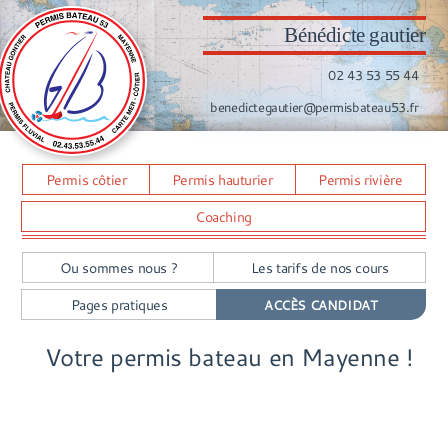
Bénédicte gautier
02 43 53 55 44
benedictegautier@permisbateau53.fr
Permis côtier
Permis hauturier
Permis rivière
Coaching
Ou sommes nous ?
Les tarifs de nos cours
Pages pratiques
ACCÈS CANDIDAT
Votre permis bateau en Mayenne !