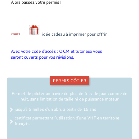
Alors passez votre permis !
idée cadeau à imprimer pour offrir
Avec votre code d'accès :
QCM et tutoriaux vous
seront
ouverts
pour vos révisions.
PERMIS CÔTIER
Permet de piloter un navire de plus de 6 cv de jour comme de
nuit, sans limitation de taille ni de puissance moteur
jusqu'à 6 milles d'un abri, à partir de 16 ans
certificat permettant l'utilisation d'une VHF en territoire
français.